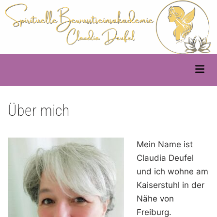
Skip
to
content
Main
Men
Über mich
Mein Name ist
Claudia Deufel
und ich wohne am
Kaiserstuhl in der
Nähe von
Freiburg.