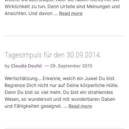
v
ü
Wirklichkeit zu tun. Denn Urteile sind Meinungen und
o
r
T
Ansichten. Und davon …
Read more
m
d
a
0
e
g
5
n
e
.
0
s
1
3
i
0
.
Tagesimpuls für den 30.09.2014
m
.
1
p
-
0
by
Claudia Deufel
29. September 2015
u
1
.
l
1
Wertschätzung… Erkenne, welch ein Juwel Du bist.
2
s
.
Begrenze Dich nicht nur auf Deine körperliche Hülle.
0
f
1
Denn Du bist so viel mehr. Du bist ein strahlendes
1
ü
0
Wesen, so wundervoll und mit wunderbaren Gaben
5
r
.
T
und Fähigkeiten gesegnet. …
Read more
d
2
a
e
0
g
n
1
e