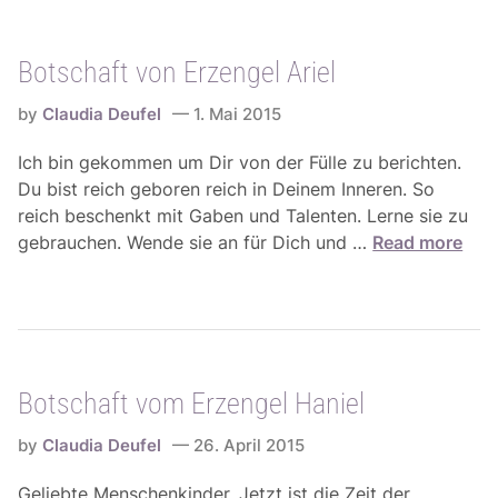
0
5
s
1
i
.
Botschaft von Erzengel Ariel
m
1
p
0
by
Claudia Deufel
1. Mai 2015
u
.
l
Ich bin gekommen um Dir von der Fülle zu berichten.
2
s
Du bist reich geboren reich in Deinem Inneren. So
0
f
reich beschenkt mit Gaben und Talenten. Lerne sie zu
1
ü
B
gebrauchen. Wende sie an für Dich und …
Read more
5
r
o
d
t
e
s
n
c
3
h
0
Botschaft vom Erzengel Haniel
a
.
f
0
by
Claudia Deufel
26. April 2015
t
9
v
Geliebte Menschenkinder. Jetzt ist die Zeit der
.