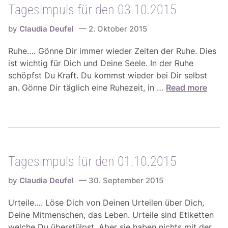
Tagesimpuls für den 03.10.2015
e
n
by
Claudia Deufel
2. Oktober 2015
e
r
Ruhe…. Gönne Dir immer wieder Zeiten der Ruhe. Dies
g
ist wichtig für Dich und Deine Seele. In der Ruhe
i
schöpfst Du Kraft. Du kommst wieder bei Dir selbst
e
T
an. Gönne Dir täglich eine Ruhezeit, in …
Read more
f
a
ü
g
r
e
d
s
i
i
e
Tagesimpuls für den 01.10.2015
m
W
p
o
by
Claudia Deufel
30. September 2015
u
c
l
Urteile…. Löse Dich von Deinen Urteilen über Dich,
h
s
Deine Mitmenschen, das Leben. Urteile sind Etiketten
e
f
welche Du überstülpst. Aber sie haben nichts mit der