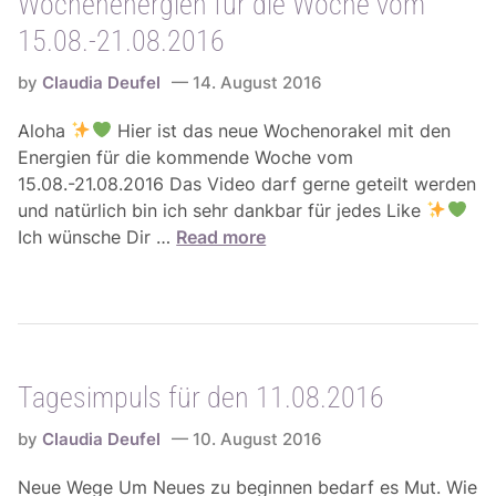
Wochenenergien für die Woche vom
p
-
.
u
2
15.08.-21.08.2016
2
l
8
0
s
by
Claudia Deufel
14. August 2016
.
1
f
0
6
Aloha
Hier ist das neue Wochenorakel mit den
ü
8
Energien für die kommende Woche vom
r
.
15.08.-21.08.2016 Das Video darf gerne geteilt werden
d
2
und natürlich bin ich sehr dankbar für jedes Like
e
0
W
Ich wünsche Dir …
Read more
n
1
o
1
6
c
6
h
.
e
0
n
8
Tagesimpuls für den 11.08.2016
e
.
n
2
by
Claudia Deufel
10. August 2016
e
0
r
1
Neue Wege Um Neues zu beginnen bedarf es Mut. Wie