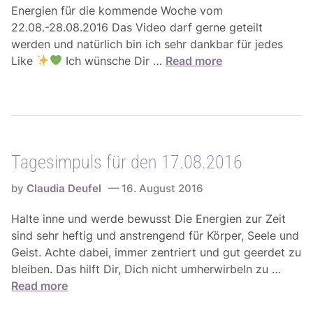
Energien für die kommende Woche vom
22.08.-28.08.2016 Das Video darf gerne geteilt
werden und natürlich bin ich sehr dankbar für jedes
W
Like
Ich wünsche Dir …
Read more
o
c
h
e
n
Tagesimpuls für den 17.08.2016
e
n
by
Claudia Deufel
16. August 2016
e
r
Halte inne und werde bewusst Die Energien zur Zeit
g
sind sehr heftig und anstrengend für Körper, Seele und
i
Geist. Achte dabei, immer zentriert und gut geerdet zu
e
T
bleiben. Das hilft Dir, Dich nicht umherwirbeln zu …
n
a
Read more
f
g
ü