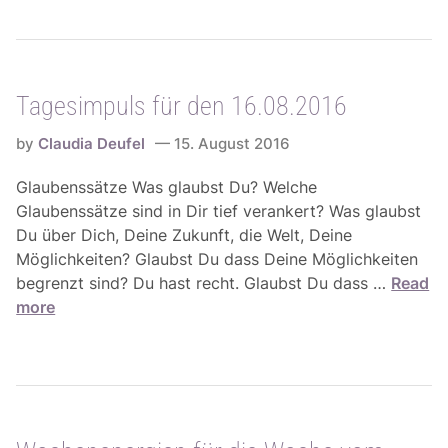
e
r
s
d
i
i
m
e
Tagesimpuls für den 16.08.2016
p
W
u
o
by
Claudia Deufel
15. August 2016
l
c
s
Glaubenssätze Was glaubst Du? Welche
h
f
Glaubenssätze sind in Dir tief verankert? Was glaubst
e
ü
Du über Dich, Deine Zukunft, die Welt, Deine
v
r
Möglichkeiten? Glaubst Du dass Deine Möglichkeiten
o
d
T
begrenzt sind? Du hast recht. Glaubst Du dass …
Read
m
e
a
more
2
n
g
2
1
e
.
7
s
0
.
i
8
0
m
.
8