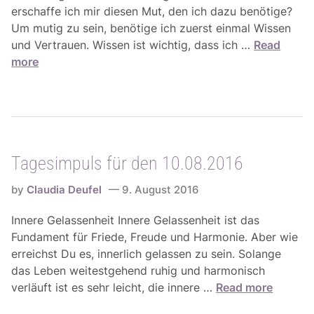
g
6
erschaffe ich mir diesen Mut, den ich dazu benötige?
i
Um mutig zu sein, benötige ich zuerst einmal Wissen
e
T
und Vertrauen. Wissen ist wichtig, dass ich …
Read
n
a
more
f
g
ü
e
r
s
d
i
i
m
e
Tagesimpuls für den 10.08.2016
p
W
u
o
by
Claudia Deufel
9. August 2016
l
c
s
Innere Gelassenheit Innere Gelassenheit ist das
h
f
Fundament für Friede, Freude und Harmonie. Aber wie
e
ü
erreichst Du es, innerlich gelassen zu sein. Solange
v
r
das Leben weitestgehend ruhig und harmonisch
o
d
T
verläuft ist es sehr leicht, die innere …
Read more
m
e
a
1
n