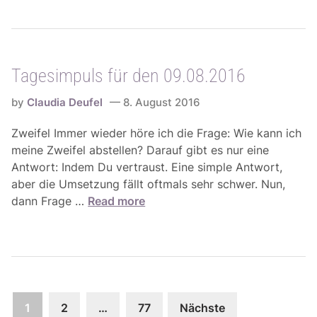
g
5
1
e
.
1
s
0
.
i
8
0
Tagesimpuls für den 09.08.2016
m
.
8
p
-
.
by
Claudia Deufel
8. August 2016
u
2
2
l
1
Zweifel Immer wieder höre ich die Frage: Wie kann ich
0
s
.
meine Zweifel abstellen? Darauf gibt es nur eine
1
f
0
Antwort: Indem Du vertraust. Eine simple Antwort,
6
ü
8
aber die Umsetzung fällt oftmals sehr schwer. Nun,
r
.
T
dann Frage …
Read more
d
2
a
e
0
g
n
1
e
1
6
s
0
i
.
Seitennummerierung
m
1
2
…
77
Nächste
0