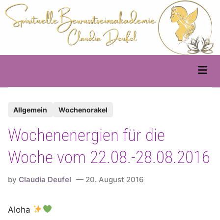
Skip
to
content
Main
Men
P
Allgemein
Wochenorakel
o
Wochenenergien für die
s
t
Woche vom 22.08.-28.08.2016
e
d
by
Claudia Deufel
20. August 2016
i
n
Aloha