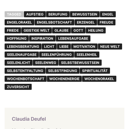
TAGGED
AUFSTIEG
BERUFUNG
BEWUSSTSEIN
ENGEL
ENGELORAKEL
ENGELSBOTSCHAFT
ERZENGEL
FREUDE
FRIEDE
GEISTIGE WELT
GLAUBE
GOTT
HEILUNG
HOFFNUNG
INSPIRATION
LEBENSAUFGABE
LEBENSBERATUNG
LICHT
LIEBE
MOTIVATION
NEUE WELT
SEELENAUFGABE
SEELENFÜHRUNG
SEELENHEIL
SEELENLICHT
SEELENWEG
SELBSTBEWUSSTSEIN
SELBSTENTFALTUNG
SELBSTFINDUNG
SPIRITUALITÄT
WOCHENBOTSCHAFT
WOCHENENERGIE
WOCHENORAKEL
ZUVERSICHT
Claudia Deufel