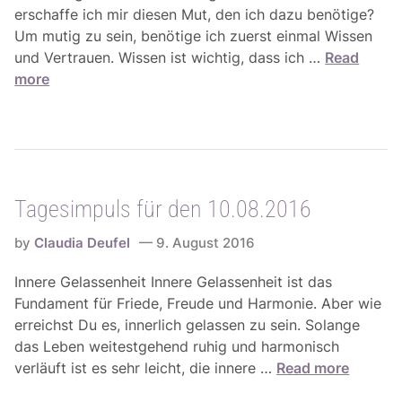
g
6
erschaffe ich mir diesen Mut, den ich dazu benötige?
i
Um mutig zu sein, benötige ich zuerst einmal Wissen
e
T
und Vertrauen. Wissen ist wichtig, dass ich …
Read
n
a
more
f
g
ü
e
r
s
d
i
i
m
e
Tagesimpuls für den 10.08.2016
p
W
u
o
by
Claudia Deufel
9. August 2016
l
c
s
Innere Gelassenheit Innere Gelassenheit ist das
h
f
Fundament für Friede, Freude und Harmonie. Aber wie
e
ü
erreichst Du es, innerlich gelassen zu sein. Solange
v
r
das Leben weitestgehend ruhig und harmonisch
o
d
T
verläuft ist es sehr leicht, die innere …
Read more
m
e
a
1
n