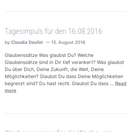
e
r
s
d
i
i
m
e
Tagesimpuls für den 16.08.2016
p
W
u
o
by
Claudia Deufel
15. August 2016
l
c
s
Glaubenssätze Was glaubst Du? Welche
h
f
Glaubenssätze sind in Dir tief verankert? Was glaubst
e
ü
Du über Dich, Deine Zukunft, die Welt, Deine
v
r
Möglichkeiten? Glaubst Du dass Deine Möglichkeiten
o
d
T
begrenzt sind? Du hast recht. Glaubst Du dass …
Read
m
e
a
more
2
n
g
2
1
e
.
7
s
0
.
i
8
0
m
.
8