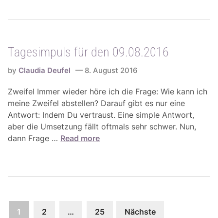
g
5
1
e
.
1
s
0
.
i
8
0
Tagesimpuls für den 09.08.2016
m
.
8
p
-
.
by
Claudia Deufel
8. August 2016
u
2
2
l
1
Zweifel Immer wieder höre ich die Frage: Wie kann ich
0
s
.
meine Zweifel abstellen? Darauf gibt es nur eine
1
f
0
Antwort: Indem Du vertraust. Eine simple Antwort,
6
ü
8
aber die Umsetzung fällt oftmals sehr schwer. Nun,
r
.
T
dann Frage …
Read more
d
2
a
e
0
g
n
1
e
1
6
s
0
i
.
Seitennummerierung
m
1
2
…
25
Nächste
0