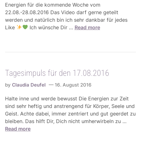
Energien für die kommende Woche vom
22.08.-28.08.2016 Das Video darf gerne geteilt
werden und natürlich bin ich sehr dankbar für jedes
W
Like
Ich wünsche Dir …
Read more
o
c
h
e
n
Tagesimpuls für den 17.08.2016
e
n
by
Claudia Deufel
16. August 2016
e
r
Halte inne und werde bewusst Die Energien zur Zeit
g
sind sehr heftig und anstrengend für Körper, Seele und
i
Geist. Achte dabei, immer zentriert und gut geerdet zu
e
T
bleiben. Das hilft Dir, Dich nicht umherwirbeln zu …
n
a
Read more
f
g
ü