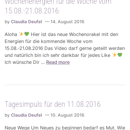
Wochenenergien für die Woche vom
p
-
.
u
2
15.08.-21.08.2016
2
l
8
0
s
by
Claudia Deufel
14. August 2016
.
1
f
0
6
Aloha
Hier ist das neue Wochenorakel mit den
ü
8
Energien für die kommende Woche vom
r
.
15.08.-21.08.2016 Das Video darf gerne geteilt werden
d
2
und natürlich bin ich sehr dankbar für jedes Like
e
0
W
Ich wünsche Dir …
Read more
n
1
o
1
6
c
6
h
.
e
0
n
8
Tagesimpuls für den 11.08.2016
e
.
n
2
by
Claudia Deufel
10. August 2016
e
0
r
1
Neue Wege Um Neues zu beginnen bedarf es Mut. Wie