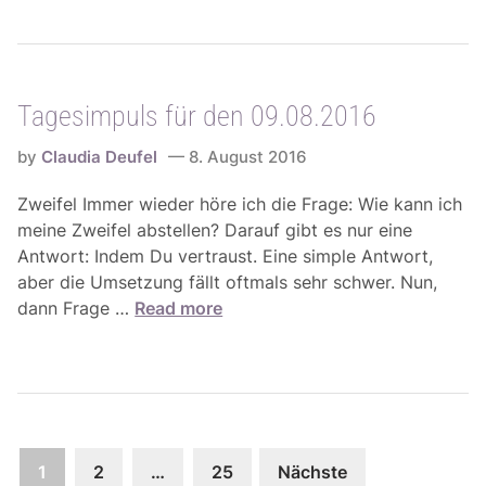
g
5
1
e
.
1
s
0
.
i
8
0
Tagesimpuls für den 09.08.2016
m
.
8
p
-
.
by
Claudia Deufel
8. August 2016
u
2
2
l
1
Zweifel Immer wieder höre ich die Frage: Wie kann ich
0
s
.
meine Zweifel abstellen? Darauf gibt es nur eine
1
f
0
Antwort: Indem Du vertraust. Eine simple Antwort,
6
ü
8
aber die Umsetzung fällt oftmals sehr schwer. Nun,
r
.
T
dann Frage …
Read more
d
2
a
e
0
g
n
1
e
1
6
s
0
i
.
Seitennummerierung
m
1
2
…
25
Nächste
0