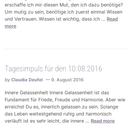
g
6
erschaffe ich mir diesen Mut, den ich dazu benötige?
i
Um mutig zu sein, benötige ich zuerst einmal Wissen
e
T
und Vertrauen. Wissen ist wichtig, dass ich …
Read
n
a
more
f
g
ü
e
r
s
d
i
i
m
e
Tagesimpuls für den 10.08.2016
p
W
u
o
by
Claudia Deufel
9. August 2016
l
c
s
Innere Gelassenheit Innere Gelassenheit ist das
h
f
Fundament für Friede, Freude und Harmonie. Aber wie
e
ü
erreichst Du es, innerlich gelassen zu sein. Solange
v
r
das Leben weitestgehend ruhig und harmonisch
o
d
T
verläuft ist es sehr leicht, die innere …
Read more
m
e
a
1
n