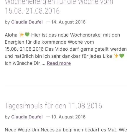
Wochenenergien für die Woche vom
p
-
.
u
2
15.08.-21.08.2016
2
l
8
0
s
by
Claudia Deufel
14. August 2016
.
1
f
0
6
Aloha
Hier ist das neue Wochenorakel mit den
ü
8
Energien für die kommende Woche vom
r
.
15.08.-21.08.2016 Das Video darf gerne geteilt werden
d
2
und natürlich bin ich sehr dankbar für jedes Like
e
0
W
Ich wünsche Dir …
Read more
n
1
o
1
6
c
6
h
.
e
0
n
8
Tagesimpuls für den 11.08.2016
e
.
n
2
by
Claudia Deufel
10. August 2016
e
0
r
1
Neue Wege Um Neues zu beginnen bedarf es Mut. Wie