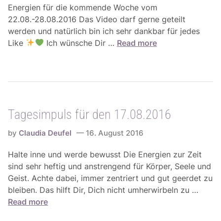
Energien für die kommende Woche vom
22.08.-28.08.2016 Das Video darf gerne geteilt
werden und natürlich bin ich sehr dankbar für jedes
W
Like
Ich wünsche Dir …
Read more
o
c
h
e
n
Tagesimpuls für den 17.08.2016
e
n
by
Claudia Deufel
16. August 2016
e
r
Halte inne und werde bewusst Die Energien zur Zeit
g
sind sehr heftig und anstrengend für Körper, Seele und
i
Geist. Achte dabei, immer zentriert und gut geerdet zu
e
T
bleiben. Das hilft Dir, Dich nicht umherwirbeln zu …
n
a
Read more
f
g
ü