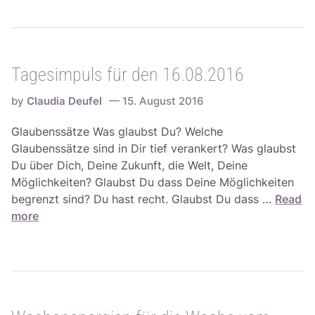
e
r
s
d
i
i
m
e
Tagesimpuls für den 16.08.2016
p
W
u
o
by
Claudia Deufel
15. August 2016
l
c
s
Glaubenssätze Was glaubst Du? Welche
h
f
Glaubenssätze sind in Dir tief verankert? Was glaubst
e
ü
Du über Dich, Deine Zukunft, die Welt, Deine
v
r
Möglichkeiten? Glaubst Du dass Deine Möglichkeiten
o
d
T
begrenzt sind? Du hast recht. Glaubst Du dass …
Read
m
e
a
more
2
n
g
2
1
e
.
7
s
0
.
i
8
0
m
.
8