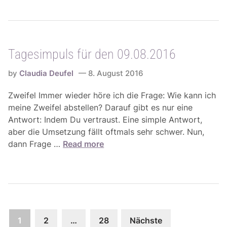
g
5
1
e
.
1
s
0
.
i
8
0
Tagesimpuls für den 09.08.2016
m
.
8
p
-
.
by
Claudia Deufel
8. August 2016
u
2
2
l
1
Zweifel Immer wieder höre ich die Frage: Wie kann ich
0
s
.
meine Zweifel abstellen? Darauf gibt es nur eine
1
f
0
Antwort: Indem Du vertraust. Eine simple Antwort,
6
ü
8
aber die Umsetzung fällt oftmals sehr schwer. Nun,
r
.
T
dann Frage …
Read more
d
2
a
e
0
g
n
1
e
1
6
s
0
i
.
Seitennummerierung
m
1
2
…
28
Nächste
0