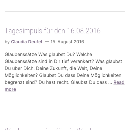
e
r
s
d
i
i
m
e
Tagesimpuls für den 16.08.2016
p
W
u
o
by
Claudia Deufel
15. August 2016
l
c
s
Glaubenssätze Was glaubst Du? Welche
h
f
Glaubenssätze sind in Dir tief verankert? Was glaubst
e
ü
Du über Dich, Deine Zukunft, die Welt, Deine
v
r
Möglichkeiten? Glaubst Du dass Deine Möglichkeiten
o
d
T
begrenzt sind? Du hast recht. Glaubst Du dass …
Read
m
e
a
more
2
n
g
2
1
e
.
7
s
0
.
i
8
0
m
.
8