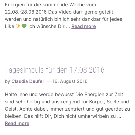
Energien für die kommende Woche vom
22.08.-28.08.2016 Das Video darf gerne geteilt
werden und natürlich bin ich sehr dankbar für jedes
W
Like
Ich wünsche Dir …
Read more
o
c
h
e
n
Tagesimpuls für den 17.08.2016
e
n
by
Claudia Deufel
16. August 2016
e
r
Halte inne und werde bewusst Die Energien zur Zeit
g
sind sehr heftig und anstrengend für Körper, Seele und
i
Geist. Achte dabei, immer zentriert und gut geerdet zu
e
T
bleiben. Das hilft Dir, Dich nicht umherwirbeln zu …
n
a
Read more
f
g
ü