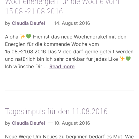
Wochenenergien für die Woche vom
p
-
.
u
2
15.08.-21.08.2016
2
l
8
0
s
by
Claudia Deufel
14. August 2016
.
1
f
0
6
Aloha
Hier ist das neue Wochenorakel mit den
ü
8
Energien für die kommende Woche vom
r
.
15.08.-21.08.2016 Das Video darf gerne geteilt werden
d
2
und natürlich bin ich sehr dankbar für jedes Like
e
0
W
Ich wünsche Dir …
Read more
n
1
o
1
6
c
6
h
.
e
0
n
8
Tagesimpuls für den 11.08.2016
e
.
n
2
by
Claudia Deufel
10. August 2016
e
0
r
1
Neue Wege Um Neues zu beginnen bedarf es Mut. Wie