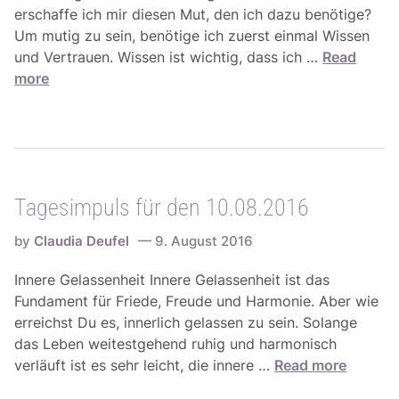
g
6
erschaffe ich mir diesen Mut, den ich dazu benötige?
i
Um mutig zu sein, benötige ich zuerst einmal Wissen
e
T
und Vertrauen. Wissen ist wichtig, dass ich …
Read
n
a
more
f
g
ü
e
r
s
d
i
i
m
e
Tagesimpuls für den 10.08.2016
p
W
u
o
by
Claudia Deufel
9. August 2016
l
c
s
Innere Gelassenheit Innere Gelassenheit ist das
h
f
Fundament für Friede, Freude und Harmonie. Aber wie
e
ü
erreichst Du es, innerlich gelassen zu sein. Solange
v
r
das Leben weitestgehend ruhig und harmonisch
o
d
T
verläuft ist es sehr leicht, die innere …
Read more
m
e
a
1
n