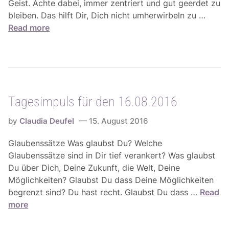
Geist. Achte dabei, immer zentriert und gut geerdet zu
T
bleiben. Das hilft Dir, Dich nicht umherwirbeln zu …
a
Read more
g
e
s
i
m
Tagesimpuls für den 16.08.2016
p
u
by
Claudia Deufel
15. August 2016
l
s
Glaubenssätze Was glaubst Du? Welche
f
Glaubenssätze sind in Dir tief verankert? Was glaubst
ü
Du über Dich, Deine Zukunft, die Welt, Deine
r
Möglichkeiten? Glaubst Du dass Deine Möglichkeiten
d
T
begrenzt sind? Du hast recht. Glaubst Du dass …
Read
e
a
more
n
g
1
e