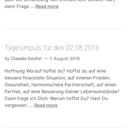
r
T
dann Frage …
Read more
d
a
e
g
n
e
1
s
0
i
.
Tagesimpuls für den 02.08.2016
m
0
p
8
by
Claudia Deufel
1. August 2016
u
.
l
Hoffnung Worauf hoffst du? Hoffst du auf eine
2
s
bessere finanzielle Situation, auf inneren Frieden,
0
f
Gesundheit, harmonischere Partnerschaft, auf einen
1
ü
Partner, auf eine Besserung Deiner Lebensumstände?
6
r
Dann frage ich Dich: Warum hoffst Du? Hast Du
d
T
vergessen, …
Read more
e
a
n
g
0
e