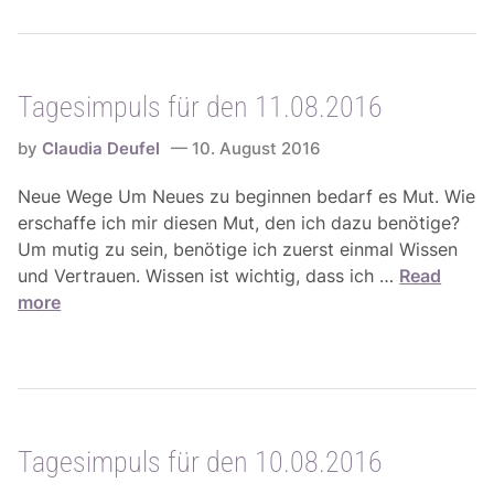
7
s
.
i
0
m
8
Tagesimpuls für den 11.08.2016
p
.
u
2
by
Claudia Deufel
10. August 2016
l
0
s
Neue Wege Um Neues zu beginnen bedarf es Mut. Wie
1
f
erschaffe ich mir diesen Mut, den ich dazu benötige?
6
ü
Um mutig zu sein, benötige ich zuerst einmal Wissen
r
T
und Vertrauen. Wissen ist wichtig, dass ich …
Read
d
a
more
e
g
n
e
1
s
6
i
.
m
0
Tagesimpuls für den 10.08.2016
p
8
u