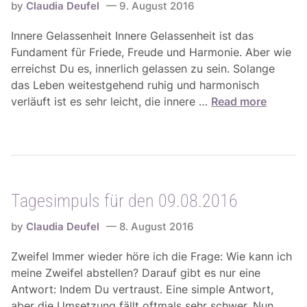
.
by
Claudia Deufel
9. August 2016
l
2
s
Innere Gelassenheit Innere Gelassenheit ist das
0
f
Fundament für Friede, Freude und Harmonie. Aber wie
1
ü
erreichst Du es, innerlich gelassen zu sein. Solange
6
r
das Leben weitestgehend ruhig und harmonisch
d
T
verläuft ist es sehr leicht, die innere …
Read more
e
a
n
g
1
e
1
s
.
i
0
Tagesimpuls für den 09.08.2016
m
8
p
.
by
Claudia Deufel
8. August 2016
u
2
l
Zweifel Immer wieder höre ich die Frage: Wie kann ich
0
s
meine Zweifel abstellen? Darauf gibt es nur eine
1
f
Antwort: Indem Du vertraust. Eine simple Antwort,
6
ü
aber die Umsetzung fällt oftmals sehr schwer. Nun,