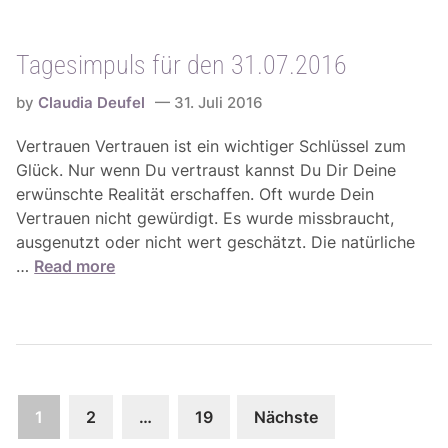
9
s
.
i
0
Tagesimpuls für den 31.07.2016
m
8
p
.
by
Claudia Deufel
31. Juli 2016
u
2
l
Vertrauen Vertrauen ist ein wichtiger Schlüssel zum
0
s
Glück. Nur wenn Du vertraust kannst Du Dir Deine
1
f
erwünschte Realität erschaffen. Oft wurde Dein
6
ü
Vertrauen nicht gewürdigt. Es wurde missbraucht,
r
ausgenutzt oder nicht wert geschätzt. Die natürliche
d
T
…
Read more
e
a
n
g
0
e
2
s
.
i
0
Seitennummerierung
m
1
2
…
19
Nächste
8
p
der
.