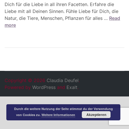
Dich für die Liebe in all ihren Facetten. Erfahre die
Liebe mit all Deinen Sinnen. Fühle Liebe für Dich, die
W
Natur, die Tiere, Menschen, Pflanzen für alles …
Read
o
more
c
h
e
n
e
n
e
g
Copyright © 2026
Claudia Deufel
.
i
Powered by
WordPress
and
Exalt
.
e
f
ü
Durch die weitere Nutzung der Seite stimmst du der Verwendung
r
Akzeptieren
von Cookies zu.
Weitere Informationen
d
i