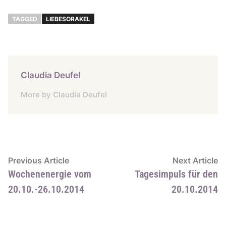
TAGGED
LIEBESORAKEL
Claudia Deufel
More by Claudia Deufel
Beitragsnavigation
Previous
N
Previous Article
Next Article
article:
ar
Wochenenergie vom
Tagesimpuls für den
20.10.-26.10.2014
20.10.2014