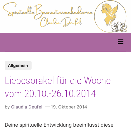
Skip
to
content
Main
Men
P
Allgemein
o
Liebesorakel für die Woche
s
t
vom 20.10.-26.10.2014
e
d
by
Claudia Deufel
19. Oktober 2014
i
n
Deine spirituelle Entwicklung beeinflusst diese