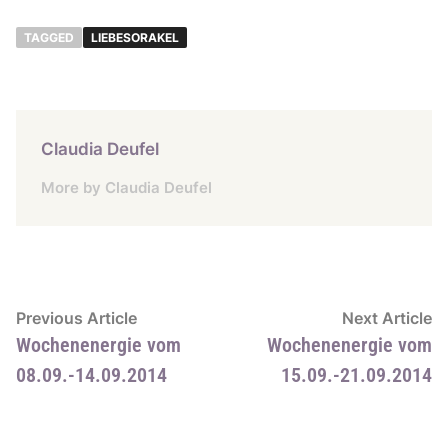
TAGGED
LIEBESORAKEL
Claudia Deufel
More by Claudia Deufel
Beitragsnavigation
Previous
N
Previous Article
Next Article
article:
ar
Wochenenergie vom
Wochenenergie vom
08.09.-14.09.2014
15.09.-21.09.2014