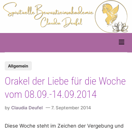
Skip
to
content
Main
Men
P
Allgemein
o
Orakel der Liebe für die Woche
s
t
vom 08.09.-14.09.2014
e
d
by
Claudia Deufel
7. September 2014
i
n
Diese Woche steht im Zeichen der Vergebung und