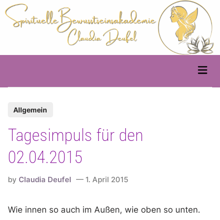
Skip
to
content
Main
Men
P
Allgemein
o
Tagesimpuls für den
s
t
02.04.2015
e
d
by
Claudia Deufel
1. April 2015
i
n
Wie innen so auch im Außen, wie oben so unten.