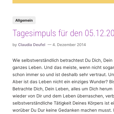
P
Allgemein
o
Tagesimpuls für den 05.12.2
s
t
by
Claudia Deufel
4. Dezember 2014
e
d
Wie selbstverständlich betrachtest Du Dich, Dei
i
ganzes Leben. Und das meiste, wenn nicht sogar fa
n
schon immer so und ist deshalb sehr vertraut. Un
Aber ist das Leben nicht ein einziges Wunder? Bi
Betrachte Dich, Dein Leben, alles um Dich herum
wieder von Dir und dem Leben überraschen, verblü
selbstverständliche Tätigkeit Deines Körpers ist 
worüber Du Dur keine Gedanken machen musst. Du 