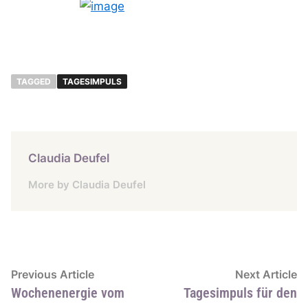
TAGGED
TAGESIMPULS
Claudia Deufel
More by Claudia Deufel
Beitragsnavigation
Previous
N
Previous Article
Next Article
article:
ar
Wochenenergie vom
Tagesimpuls für den