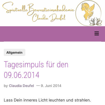
Skip
to
content
Main
Men
P
Allgemein
o
Tagesimpuls für den
s
t
09.06.2014
e
d
by
Claudia Deufel
9. Juni 2014
i
n
Lass Dein inneres Licht leuchten und strahlen.