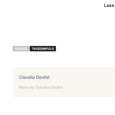
Lass
TAGGED
TAGESIMPULS
Claudia Deufel
More by Claudia Deufel