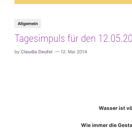
P
Allgemein
o
Tagesimpuls für den 12.05.2
s
t
by
Claudia Deufel
12. Mai 2014
e
d
i
n
Wasser ist v
Wie immer die Gesta