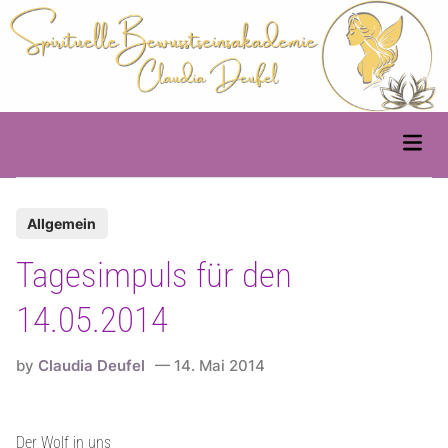
Skip
to
content
Main
Men
P
Allgemein
o
Tagesimpuls für den
s
t
14.05.2014
e
d
by
Claudia Deufel
14. Mai 2014
i
n
Der Wolf in uns