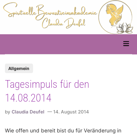
Skip
to
content
Main
Men
P
Allgemein
o
Tagesimpuls für den
s
t
14.08.2014
e
d
by
Claudia Deufel
14. August 2014
i
n
Wie offen und bereit bist du für Veränderung in