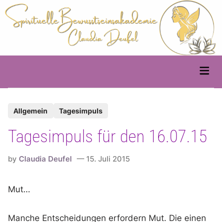
Skip
to
content
Main
Men
P
Allgemein
Tagesimpuls
o
Tagesimpuls für den 16.07.15
s
t
by
Claudia Deufel
15. Juli 2015
e
d
Mut…
i
n
Manche Entscheidungen erfordern Mut. Die einen