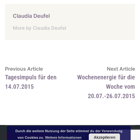
Claudia Deufel
More by Claudia Deufel
Beitragsnavigation
Previous
N
Previous Article
Next Article
article:
ar
Tagesimpuls für den
Wochenenergie für die
14.07.2015
Woche vom
20.07.-26.07.2015
Durch die weitere Nutzung der Seite stimmst du der Verwendung
Copyright © 2026
Claudia Deufel
.
Akzeptieren
von Cookies zu.
Weitere Informationen