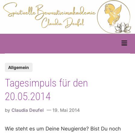
Skip
to
content
Main
Men
P
Allgemein
o
Tagesimpuls für den
s
t
20.05.2014
e
d
by
Claudia Deufel
19. Mai 2014
i
n
Wie steht es um Deine Neugierde? Bist Du noch