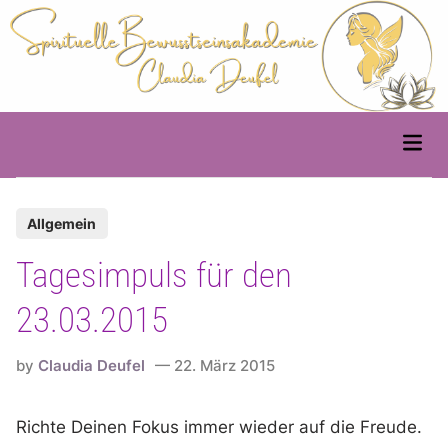
Skip
to
content
Main
Men
P
Allgemein
o
Tagesimpuls für den
s
t
23.03.2015
e
d
by
Claudia Deufel
22. März 2015
i
n
Richte Deinen Fokus immer wieder auf die Freude.