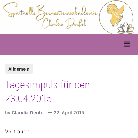
Skip
to
content
Main
Men
P
Allgemein
o
Tagesimpuls für den
s
t
23.04.2015
e
d
by
Claudia Deufel
22. April 2015
i
n
Vertrauen…