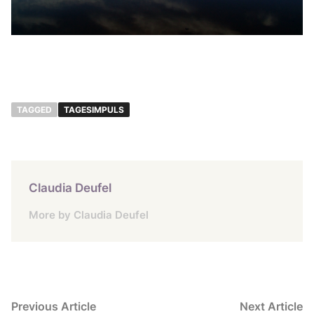
TAGGED
TAGESIMPULS
Claudia Deufel
More by Claudia Deufel
Beitragsnavigation
Previous
N
Previous Article
Next Article