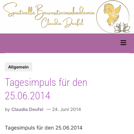
Skip
to
content
Main
Men
P
Allgemein
o
Tagesimpuls für den
s
t
25.06.2014
e
d
by
Claudia Deufel
24. Juni 2014
i
n
Tagesimpuls für den 25.06.2014