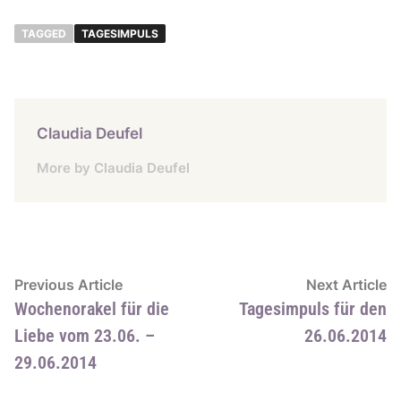
TAGGED
TAGESIMPULS
Claudia Deufel
More by Claudia Deufel
Beitragsnavigation
Previous
N
Previous Article
Next Article
article:
ar
Wochenorakel für die
Tagesimpuls für den
Liebe vom 23.06. –
26.06.2014
29.06.2014