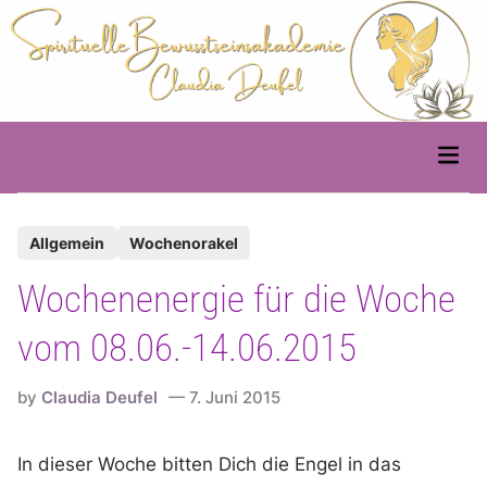
Skip
to
content
Main
Men
P
Allgemein
Wochenorakel
o
Wochenenergie für die Woche
s
t
vom 08.06.-14.06.2015
e
d
by
Claudia Deufel
7. Juni 2015
i
n
In dieser Woche bitten Dich die Engel in das