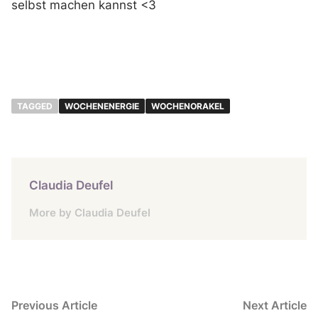
selbst machen kannst <3
TAGGED
WOCHENENERGIE
WOCHENORAKEL
Claudia Deufel
More by Claudia Deufel
Beitragsnavigation
Previous
N
Previous Article
Next Article