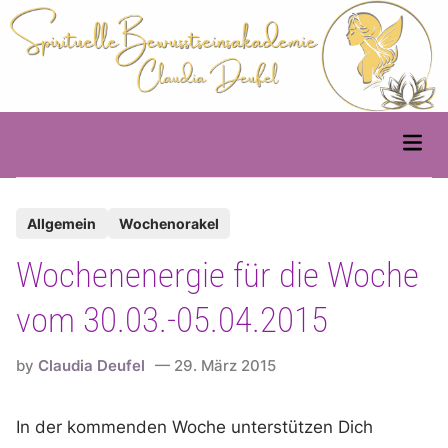
Skip
to
content
Main
Men
P
Allgemein
Wochenorakel
o
Wochenenergie für die Woche
s
t
vom 30.03.-05.04.2015
e
d
by
Claudia Deufel
29. März 2015
i
n
In der kommenden Woche unterstützen Dich