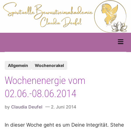
Skip
to
content
Main
Men
P
Allgemein
Wochenorakel
o
Wochenenergie vom
s
t
02.06.-08.06.2014
e
d
by
Claudia Deufel
2. Juni 2014
i
n
In dieser Woche geht es um Deine Integrität. Stehe