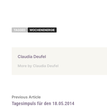
TAGGED
WOCHENENERGIE
Claudia Deufel
More by Claudia Deufel
Beitragsnavigation
Previous
Previous Article
article:
Tagesimpuls für den 18.05.2014