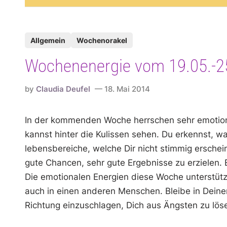
P
Allgemein
Wochenorakel
o
Wochenenergie vom 19.05.-2
s
t
by
Claudia Deufel
18. Mai 2014
e
d
In der kommenden Woche herrschen sehr emotional
i
kannst hinter die Kulissen sehen. Du erkennst, w
n
lebensbereiche, welche Dir nicht stimmig erschein
gute Chancen, sehr gute Ergebnisse zu erzielen. E
Die emotionalen Energien diese Woche unterstütze
auch in einen anderen Menschen. Bleibe in Deiner
Richtung einzuschlagen, Dich aus Ängsten zu lös