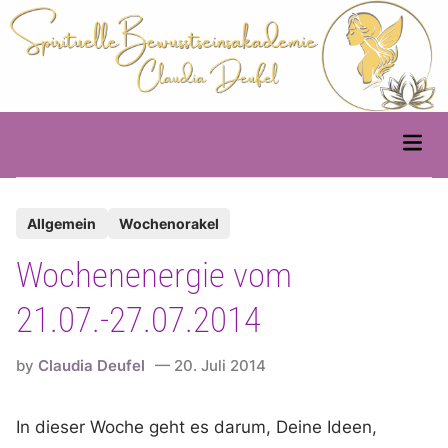
Skip
to
content
Main
Men
P
Allgemein
Wochenorakel
o
Wochenenergie vom
s
t
21.07.-27.07.2014
e
d
by
Claudia Deufel
20. Juli 2014
i
n
In dieser Woche geht es darum, Deine Ideen,