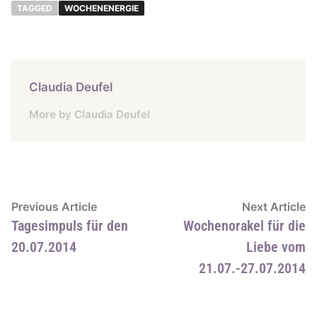
TAGGED
WOCHENENERGIE
Claudia Deufel
More by Claudia Deufel
Beitragsnavigation
Previous
N
Previous Article
Next Article
article:
ar
Tagesimpuls für den
Wochenorakel für die
20.07.2014
Liebe vom
21.07.-27.07.2014