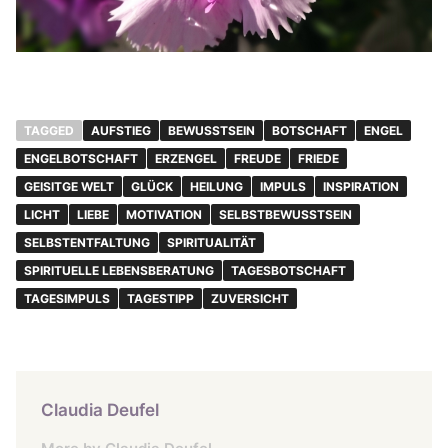
TAGGED
AUFSTIEG
BEWUSSTSEIN
BOTSCHAFT
ENGEL
ENGELBOTSCHAFT
ERZENGEL
FREUDE
FRIEDE
GEISITGE WELT
GLÜCK
HEILUNG
IMPULS
INSPIRATION
LICHT
LIEBE
MOTIVATION
SELBSTBEWUSSTSEIN
SELBSTENTFALTUNG
SPIRITUALITÄT
SPIRITUELLE LEBENSBERATUNG
TAGESBOTSCHAFT
TAGESIMPULS
TAGESTIPP
ZUVERSICHT
Claudia Deufel