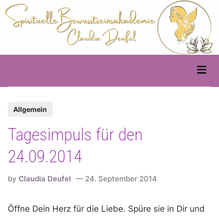
Skip
to
content
Main
Men
P
Allgemein
o
Tagesimpuls für den
s
t
24.09.2014
e
d
by
Claudia Deufel
24. September 2014
i
n
Öffne Dein Herz für die Liebe. Spüre sie in Dir und