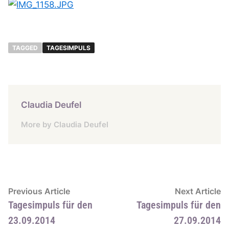
TAGGED
TAGESIMPULS
Claudia Deufel
More by Claudia Deufel
Beitragsnavigation
Previous
N
Previous Article
Next Article
article:
ar
Tagesimpuls für den
Tagesimpuls für den
23.09.2014
27.09.2014