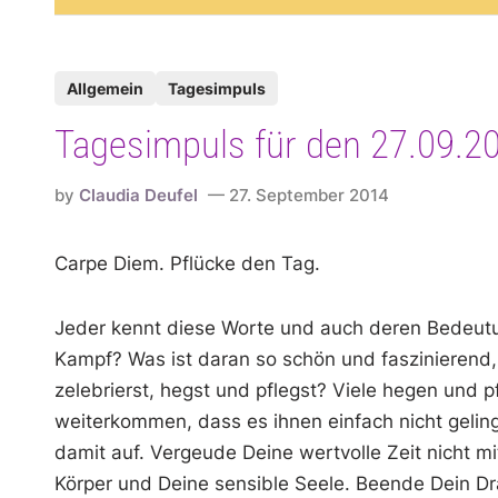
P
Allgemein
Tagesimpuls
o
Tagesimpuls für den 27.09.2
s
t
by
Claudia Deufel
27. September 2014
e
d
Carpe Diem. Pflücke den Tag.
i
n
Jeder kennt diese Worte und auch deren Bedeutun
Kampf? Was ist daran so schön und faszinierend, d
zelebrierst, hegst und pflegst? Viele hegen und p
weiterkommen, dass es ihnen einfach nicht geling
damit auf. Vergeude Deine wertvolle Zeit nicht mi
Körper und Deine sensible Seele. Beende Dein D