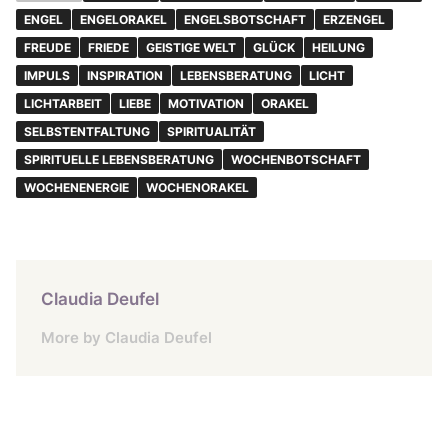
ENGEL
ENGELORAKEL
ENGELSBOTSCHAFT
ERZENGEL
FREUDE
FRIEDE
GEISTIGE WELT
GLÜCK
HEILUNG
IMPULS
INSPIRATION
LEBENSBERATUNG
LICHT
LICHTARBEIT
LIEBE
MOTIVATION
ORAKEL
SELBSTENTFALTUNG
SPIRITUALITÄT
SPIRITUELLE LEBENSBERATUNG
WOCHENBOTSCHAFT
WOCHENENERGIE
WOCHENORAKEL
Claudia Deufel
More by Claudia Deufel