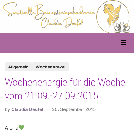
Skip
to
content
Main
Men
P
Allgemein
Wochenorakel
o
Wochenenergie für die Woche
s
t
vom 21.09.-27.09.2015
e
d
by
Claudia Deufel
20. September 2015
i
n
Aloha