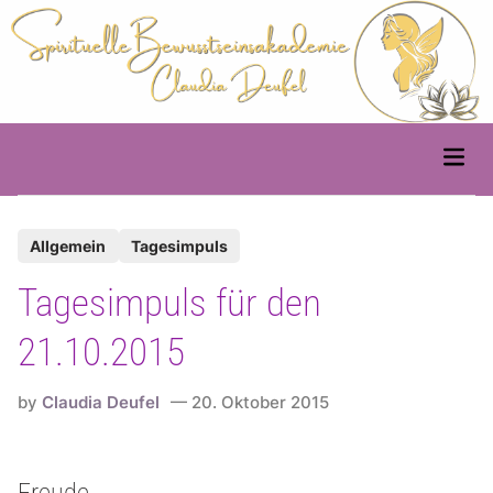
Skip
to
content
Main
Men
P
Allgemein
Tagesimpuls
o
Tagesimpuls für den
s
t
21.10.2015
e
d
by
Claudia Deufel
20. Oktober 2015
i
n
Freude…