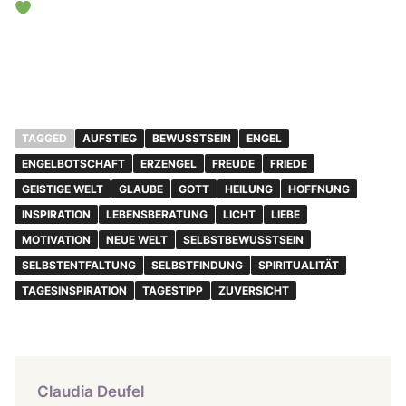
TAGGED
AUFSTIEG
BEWUSSTSEIN
ENGEL
ENGELBOTSCHAFT
ERZENGEL
FREUDE
FRIEDE
GEISTIGE WELT
GLAUBE
GOTT
HEILUNG
HOFFNUNG
INSPIRATION
LEBENSBERATUNG
LICHT
LIEBE
MOTIVATION
NEUE WELT
SELBSTBEWUSSTSEIN
SELBSTENTFALTUNG
SELBSTFINDUNG
SPIRITUALITÄT
TAGESINSPIRATION
TAGESTIPP
ZUVERSICHT
Claudia Deufel