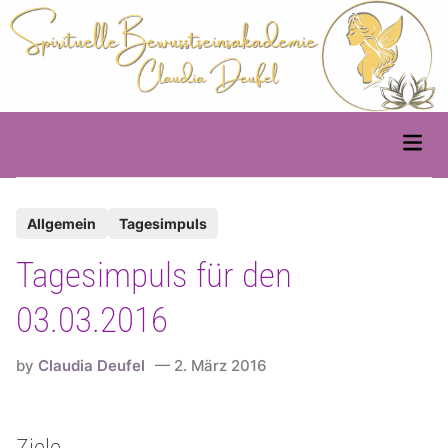
Skip
to
content
Main
Men
P
Allgemein
Tagesimpuls
o
Tagesimpuls für den
s
t
03.03.2016
e
d
by
Claudia Deufel
2. März 2016
i
n
Ziele