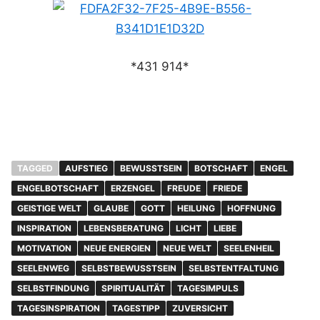
*431 914*
TAGGED
AUFSTIEG
BEWUSSTSEIN
BOTSCHAFT
ENGEL
ENGELBOTSCHAFT
ERZENGEL
FREUDE
FRIEDE
GEISTIGE WELT
GLAUBE
GOTT
HEILUNG
HOFFNUNG
INSPIRATION
LEBENSBERATUNG
LICHT
LIEBE
MOTIVATION
NEUE ENERGIEN
NEUE WELT
SEELENHEIL
SEELENWEG
SELBSTBEWUSSTSEIN
SELBSTENTFALTUNG
SELBSTFINDUNG
SPIRITUALITÄT
TAGESIMPULS
TAGESINSPIRATION
TAGESTIPP
ZUVERSICHT