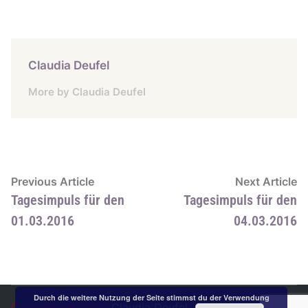
Claudia Deufel
More by Claudia Deufel
Beitragsnavigation
Previous
N
Previous Article
Next Article
article:
ar
Tagesimpuls für den
Tagesimpuls für den
01.03.2016
04.03.2016
Durch die weitere Nutzung der Seite stimmst du der Verwendung
Copyright © 2026
Claudia Deufel
.