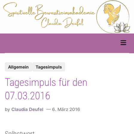
Skip
to
content
Main
Men
P
Allgemein
Tagesimpuls
o
Tagesimpuls für den
s
t
07.03.2016
e
d
by
Claudia Deufel
6. März 2016
i
n
Selbstwert