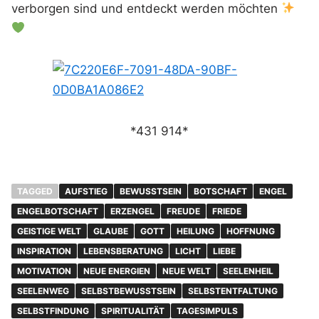
verborgen sind und entdeckt werden möchten
*431 914*
TAGGED
AUFSTIEG
BEWUSSTSEIN
BOTSCHAFT
ENGEL
ENGELBOTSCHAFT
ERZENGEL
FREUDE
FRIEDE
GEISTIGE WELT
GLAUBE
GOTT
HEILUNG
HOFFNUNG
INSPIRATION
LEBENSBERATUNG
LICHT
LIEBE
MOTIVATION
NEUE ENERGIEN
NEUE WELT
SEELENHEIL
SEELENWEG
SELBSTBEWUSSTSEIN
SELBSTENTFALTUNG
SELBSTFINDUNG
SPIRITUALITÄT
TAGESIMPULS