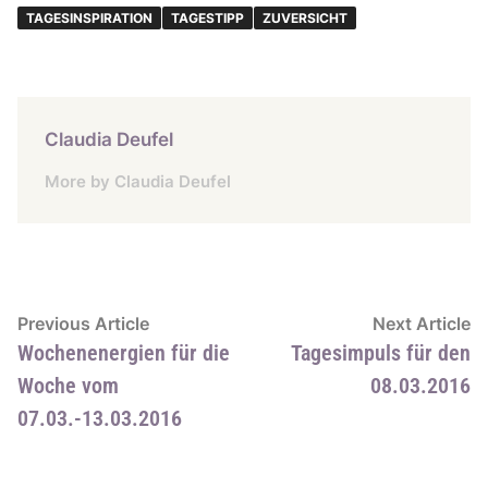
TAGESINSPIRATION
TAGESTIPP
ZUVERSICHT
Claudia Deufel
More by Claudia Deufel
Beitragsnavigation
Previous
N
Previous Article
Next Article
article:
ar
Wochenenergien für die
Tagesimpuls für den
Woche vom
08.03.2016
07.03.-13.03.2016