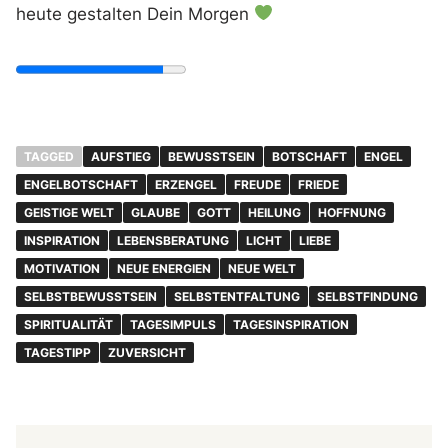
heute gestalten Dein Morgen
TAGGED
AUFSTIEG
BEWUSSTSEIN
BOTSCHAFT
ENGEL
ENGELBOTSCHAFT
ERZENGEL
FREUDE
FRIEDE
GEISTIGE WELT
GLAUBE
GOTT
HEILUNG
HOFFNUNG
INSPIRATION
LEBENSBERATUNG
LICHT
LIEBE
MOTIVATION
NEUE ENERGIEN
NEUE WELT
SELBSTBEWUSSTSEIN
SELBSTENTFALTUNG
SELBSTFINDUNG
SPIRITUALITÄT
TAGESIMPULS
TAGESINSPIRATION
TAGESTIPP
ZUVERSICHT