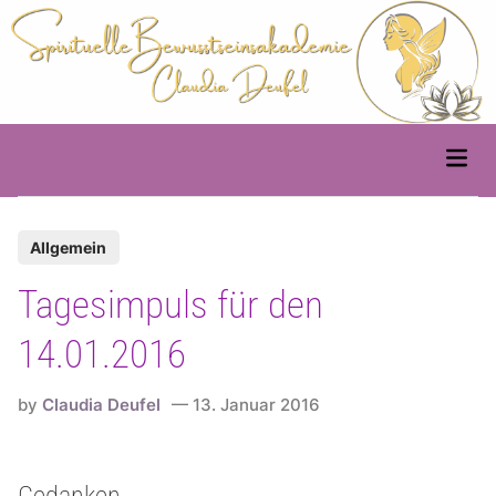
Skip
to
content
Main
Men
P
Allgemein
o
Tagesimpuls für den
s
t
14.01.2016
e
d
by
Claudia Deufel
13. Januar 2016
i
n
Gedanken