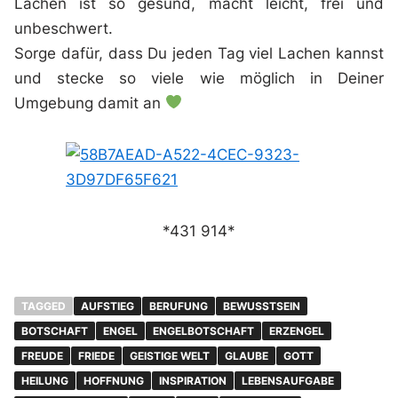
Lachen ist so gesund, macht leicht, frei und
unbeschwert.
Sorge dafür, dass Du jeden Tag viel Lachen kannst
und stecke so viele wie möglich in Deiner
Umgebung damit an
*431 914*
TAGGED
AUFSTIEG
BERUFUNG
BEWUSSTSEIN
BOTSCHAFT
ENGEL
ENGELBOTSCHAFT
ERZENGEL
FREUDE
FRIEDE
GEISTIGE WELT
GLAUBE
GOTT
HEILUNG
HOFFNUNG
INSPIRATION
LEBENSAUFGABE