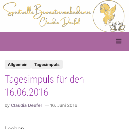
Skip
to
content
Main
Men
P
Allgemein
Tagesimpuls
o
Tagesimpuls für den
s
t
16.06.2016
e
d
by
Claudia Deufel
16. Juni 2016
i
n
Lachen