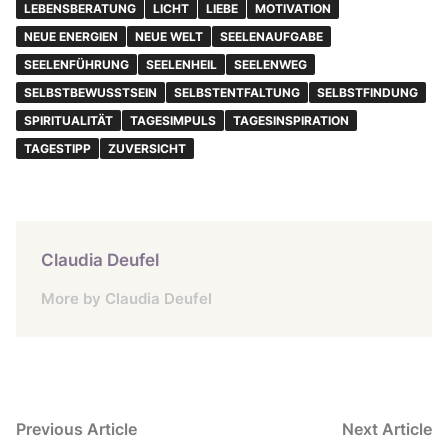
LEBENSBERATUNG
LICHT
LIEBE
MOTIVATION
NEUE ENERGIEN
NEUE WELT
SEELENAUFGABE
SEELENFÜHRUNG
SEELENHEIL
SEELENWEG
SELBSTBEWUSSTSEIN
SELBSTENTFALTUNG
SELBSTFINDUNG
SPIRITUALITÄT
TAGESIMPULS
TAGESINSPIRATION
TAGESTIPP
ZUVERSICHT
Claudia Deufel
More by Claudia Deufel
Beitragsnavigation
Previous
N
Previous Article
Next Article