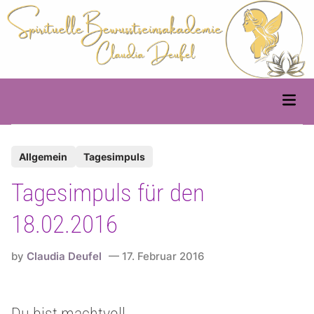
Skip
to
content
Main
Men
P
Allgemein
Tagesimpuls
o
Tagesimpuls für den
s
t
18.02.2016
e
d
by
Claudia Deufel
17. Februar 2016
i
n
Du bist machtvoll