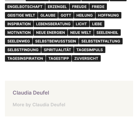
ENGELBOTSCHAFT
ERZENGEL
FREUDE
FRIEDE
GEISTIGE WELT
GLAUBE
GOTT
HEILUNG
HOFFNUNG
INSPIRATION
LEBENSBERATUNG
LICHT
LIEBE
MOTIVATION
NEUE ENERGIEN
NEUE WELT
SEELENHEIL
SEELENWEG
SELBSTBEWUSSTSEIN
SELBSTENTFALTUNG
SELBSTFINDUNG
SPIRITUALITÄT
TAGESIMPULS
TAGESINSPIRATION
TAGESTIPP
ZUVERSICHT
Claudia Deufel
More by Claudia Deufel