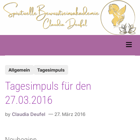
Skip
to
content
Main
Men
P
Allgemein
Tagesimpuls
o
Tagesimpuls für den
s
t
27.03.2016
e
d
by
Claudia Deufel
27. März 2016
i
n
Neubeginn