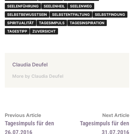
SEELENFÜHRUNG
SEELENHEIL
SEELENWEG
SELBSTBEWUSSTSEIN
SELBSTENTFALTUNG
SELBSTFINDUNG
SPIRITUALITÄT
TAGESIMPULS
TAGESINSPIRATION
TAGESTIPP
ZUVERSICHT
Claudia Deufel
More by Claudia Deufel
Beitragsnavigation
Previous
N
Previous Article
Next Article
article:
ar
Tagesimpuls für den
Tagesimpuls für den
26.07.2016
31.07.2016