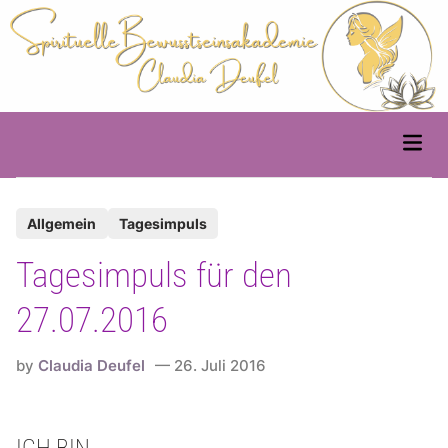
Skip
to
content
Main
Men
P
Allgemein
Tagesimpuls
o
Tagesimpuls für den
s
t
27.07.2016
e
d
by
Claudia Deufel
26. Juli 2016
i
n
ICH BIN …