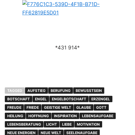
*431 914*
TAGGED
AUFSTIEG
BERUFUNG
BEWUSSTSEIN
BOTSCHAFT
ENGEL
ENGELBOTSCHAFT
ERZENGEL
FREUDE
FRIEDE
GEISTIGE WELT
GLAUBE
GOTT
HEILUNG
HOFFNUNG
INSPIRATION
LEBENSAUFGABE
LEBENSBERATUNG
LICHT
LIEBE
MOTIVATION
NEUE ENERGIEN
NEUE WELT
SEELENAUFGABE