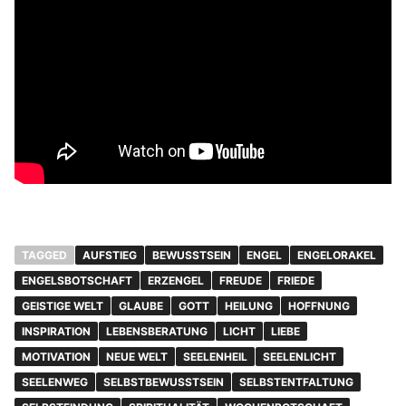
TAGGED
AUFSTIEG
BEWUSSTSEIN
ENGEL
ENGELORAKEL
ENGELSBOTSCHAFT
ERZENGEL
FREUDE
FRIEDE
GEISTIGE WELT
GLAUBE
GOTT
HEILUNG
HOFFNUNG
INSPIRATION
LEBENSBERATUNG
LICHT
LIEBE
MOTIVATION
NEUE WELT
SEELENHEIL
SEELENLICHT
SEELENWEG
SELBSTBEWUSSTSEIN
SELBSTENTFALTUNG