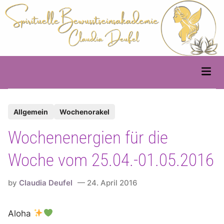
Skip
to
content
Main
Men
P
Allgemein
Wochenorakel
o
Wochenenergien für die
s
t
Woche vom 25.04.-01.05.2016
e
d
by
Claudia Deufel
24. April 2016
i
n
Aloha