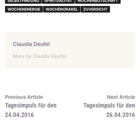
SELBSTFINDUNG
SPIRITUALITÄT
WOCHENBOTSCHAFT
WOCHENENERGIE
WOCHENORAKEL
ZUVERSICHT
Claudia Deufel
More by Claudia Deufel
Beitragsnavigation
Previous
N
Previous Article
Next Article
article:
ar
Tagesimpuls für den
Tagesimpuls für den
24.04.2016
26.04.2016