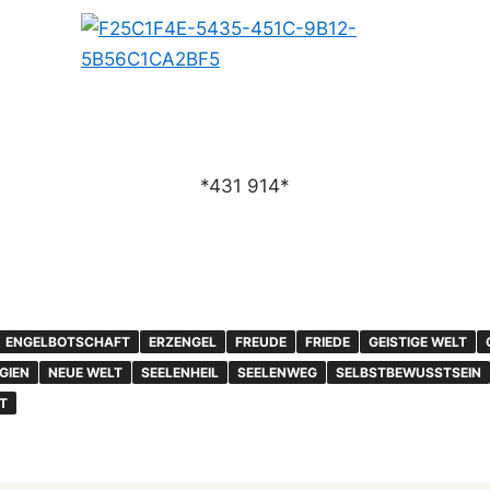
*431 914*
ENGELBOTSCHAFT
ERZENGEL
FREUDE
FRIEDE
GEISTIGE WELT
GIEN
NEUE WELT
SEELENHEIL
SEELENWEG
SELBSTBEWUSSTSEIN
T