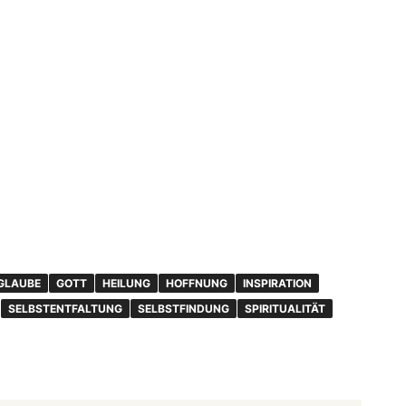
GLAUBE
GOTT
HEILUNG
HOFFNUNG
INSPIRATION
SELBSTENTFALTUNG
SELBSTFINDUNG
SPIRITUALITÄT