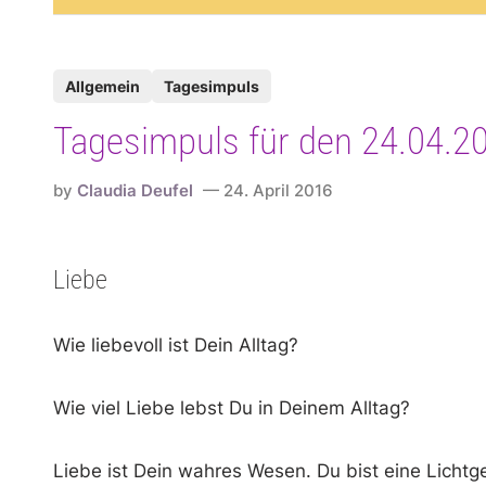
P
Allgemein
Tagesimpuls
o
Tagesimpuls für den 24.04.2
s
t
by
Claudia Deufel
24. April 2016
e
d
i
Liebe
n
Wie liebevoll ist Dein Alltag?
Wie viel Liebe lebst Du in Deinem Alltag?
Liebe ist Dein wahres Wesen. Du bist eine Lichtg