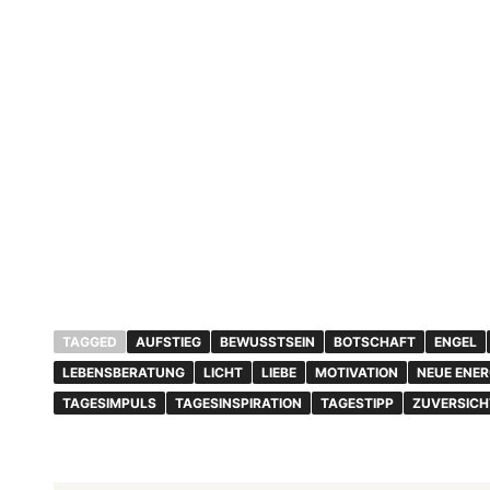
TAGGED
AUFSTIEG
BEWUSSTSEIN
BOTSCHAFT
ENGEL
LEBENSBERATUNG
LICHT
LIEBE
MOTIVATION
NEUE ENER
TAGESIMPULS
TAGESINSPIRATION
TAGESTIPP
ZUVERSICH